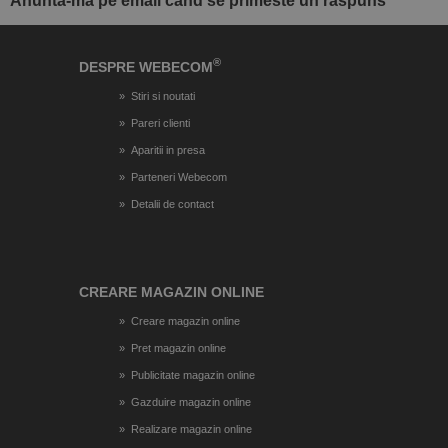
Anunta-ma pe email cand se primeste un raspuns
®
DESPRE WEBECOM
Stiri si noutati
Pareri clienti
Aparitii in presa
Parteneri Webecom
Detalii de contact
CREARE MAGAZIN ONLINE
Creare magazin online
Pret magazin online
Publicitate magazin online
Gazduire magazin online
Realizare magazin online