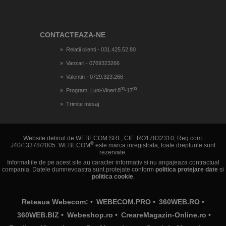
CONTACTEAZA-NE
Relatii clienti - 031.425.52.80
Vanzari - 0769323266
Valentin - 0729.323.266
00
00
Program: Luni-Vineri:8
-17
Trimite mesaj
Website detinut de WEBECOM SRL, CIF: RO17832310, Reg.com:
®
J40/13378/2005. WEBECOM
este marca inregistrata, toate drepturile sunt
rezervate.
Informatiile de pe acest site au caracter informativ si nu angajeaza contractual
compania. Datele dumnevoastra sunt protejate conform
politica protejare date
si
politica cookie
.
Reteaua Webecom: •
WEBECOM.PRO
•
360WEB.RO
•
360WEB.BIZ
•
Webeshop.ro
•
CreareMagazin-Online.ro
•