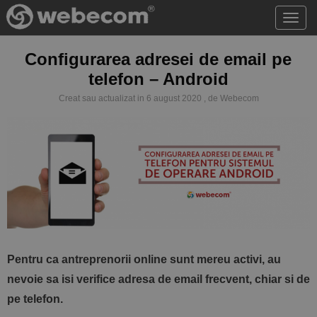
Acce
meni
Configurarea adresei de email pe
telefon – Android
Creat sau actualizat in 6 august 2020 , de Webecom
Pentru ca antreprenorii online sunt mereu activi, au
nevoie sa isi verifice adresa de email frecvent, chiar si de
pe telefon.