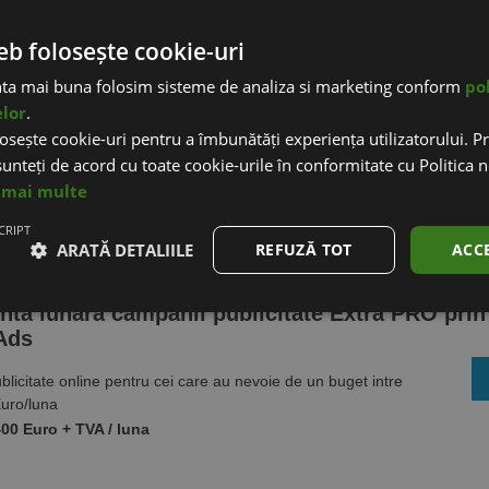
eb folosește cookie-uri
ta lunara campanii publicitate Extra prin Goo
nta mai buna folosim sisteme de analiza si marketing conform
pol
elor
.
pentru magazinele online care doresc sa investeasca un buget
osește cookie-uri pentru a îmbunătăți experiența utilizatorului. Pri
399 Euro / luna in Google Ads
unteți de acord cu toate cookie-urile în conformitate cu Politica 
ro + TVA / luna
 mai multe
CRIPT
ARATĂ DETALIILE
REFUZĂ TOT
ACC
ta lunara campanii publicitate Extra PRO prin
Ads
blicitate online pentru cei care au nevoie de un buget intre
uro/luna
400 Euro + TVA / luna