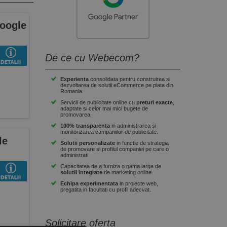
Google
De ce cu Webecom?
Experienta
consolidata pentru construirea si
dezvoltarea de solutii eCommerce pe piata din
Romania.
Servicii de publicitate online cu
preturi exacte
,
adaptate si celor mai mici bugete de
promovarea.
100% transparenta
in administrarea si
monitorizarea campaniilor de publicitate.
le
Solutii personalizate
in functie de strategia
de promovare si profilul companiei pe care o
administrati.
Capacitatea de a furniza o gama larga de
solutii integrate
de marketing online.
Echipa experimentata
in proiecte web,
pregatita in facultati cu profil adecvat.
Solicitare oferta