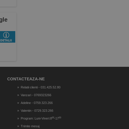
gle
CONTACTEAZA-NE
Relatii clienti - 031.425.52.80
Vanzari - 0769323266
Adeline - 0759.323.266
Valentin - 0729.323.266
00
00
Program: Luni-Vineri:8
-17
Trimite mesaj