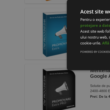
Acest site w
Mentenan
Pentru o experie
Ads
protejare a dat
Publicitate 
Acest site web fol
intre 1200-2
ului nostru web, s
Pret: 240 Eu
cookie-urile.
Află
POWERED BY COOKIES
Mentenan
Google 
Solutie de pu
2400-4800 E
Pret: De la 