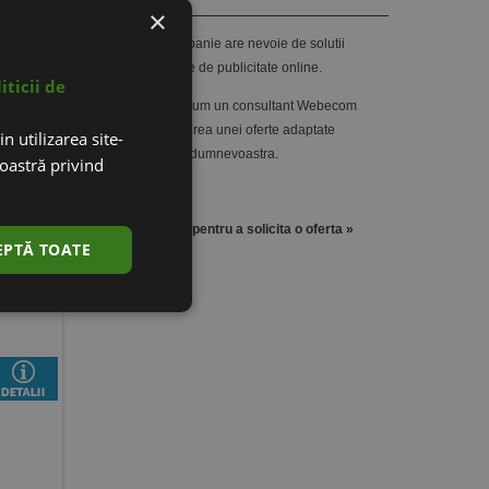
×
Fiecare companie are nevoie de solutii
gle
personalizate de publicitate online.
iticii de
Contactati acum un consultant Webecom
pentru obtinerea unei oferte adaptate
n utilizarea site-
necesitatilor dumnevoastra.
noastră privind
Click aici pentru a solicita o oferta »
EPTĂ TOATE