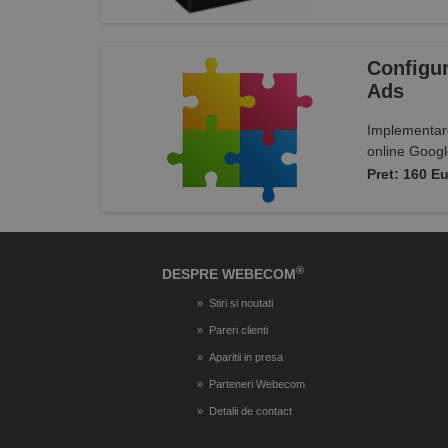
Configur
Ads
Implementare
online Googl
Pret: 160 E
®
DESPRE WEBECOM
Stiri si noutati
Pareri clienti
Aparitii in presa
Parteneri Webecom
Detalii de contact