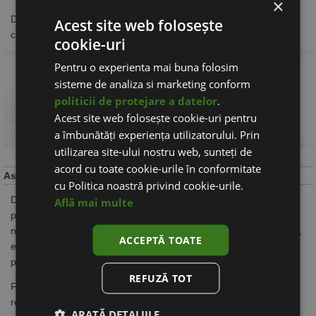
×
De asemenea, posibilitatea de a face plati online sporeste
Acest site web folosește
credibilitatea magazinului si inspira incredere clientilor.
cookie-uri
Pentru o experienta mai buna folosim
sisteme de analiza si marketing conform
politicii de protejare a datelor
.
Acest site web folosește cookie-uri pentru
a îmbunătăți experiența utilizatorului. Prin
utilizarea site-ului nostru web, sunteți de
acord cu toate cookie-urile în conformitate
Asistenta si suport tehnic online
cu Politica noastră privind cookie-urile.
Daca apar probleme cu functionarea aplicatiei dupa predarea
Află mai multe
platformei, site-ul a fost atacat de virusi sau pur si simplu aveti
nelamuriri in legatura cu utilizarea platformei de magazine online,
ACCEPTĂ TOATE
echipa Webecom este pregatita sa intervina pentru a rezolva
problema, prin sistemul de suport online.
REFUZĂ TOT
Fiecare pachet Webeshop include 12 luni de garantie pentru
rezolvarea oricaror disfunctionalitati.
ARATĂ DETALIILE