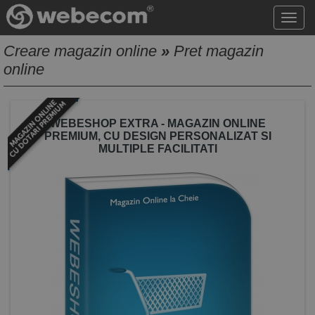
Acce
meni
Creare magazin online
»
Pret magazin
online
WEBESHOP EXTRA - MAGAZIN ONLINE
PREMIUM, CU DESIGN PERSONALIZAT SI
MULTIPLE FACILITATI