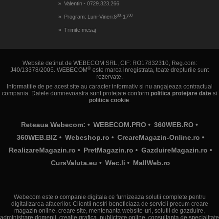
Valentin - 0729.323.266
00
00
Program: Luni-Vineri:8
-17
Trimite mesaj
Website detinut de WEBECOM SRL, CIF: RO17832310, Reg.com:
®
J40/13378/2005. WEBECOM
este marca inregistrata, toate drepturile sunt
rezervate.
Informatiile de pe acest site au caracter informativ si nu angajeaza contractual
compania. Datele dumnevoastra sunt protejate conform
politica protejare date
si
politica cookie
.
Reteaua Webecom: •
WEBECOM.PRO
•
360WEB.RO
•
360WEB.BIZ
•
Webeshop.ro
•
CreareMagazin-Online.ro
•
RealizareMagazin.ro
•
PretMagazin.ro
•
GazduireMagazin.ro
•
CursValuta.eu
•
Wec.li
•
MallWeb.ro
Webecom este o companie digitala ce furnizeaza solutii complete pentru
digitalizarea afacerilor. Clientii nostri beneficiaza de servicii precum creare
magazin online, creare site, mentenanta website-uri, solutii de gazduire,
administrare domenii, creatie grafica, publicitate online, consultanta de specialitate