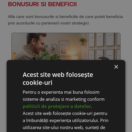
BONUSURI SI BENEFICII
Afla care sunt bonusurile si beneficiile de care puteti beneficia
prin acordurile cu partenerii nostri strategici.
×
Acest site web folosește
cookie-uri
Pentru o experienta mai buna folosim
sisteme de analiza si marketing conform
PARERI SCRISE DE CLIENTI
politicii de protejare a datelor
.
Acest site web folosește cookie-uri pentru
Ne dorim clienti multumiti si fericiti! Doar cu ei putem creste in
a îmbunătăți experiența utilizatorului. Prin
continuare activitatea eCommerce din Romania.
utilizarea site-ului nostru web, sunteți de