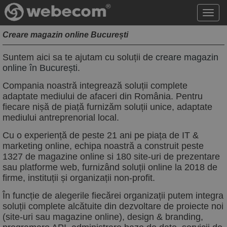
Acce
meni
Creare magazin online București
Suntem aici sa te ajutam cu soluții de
creare magazin
online în București
.
Compania noastră integrează soluții complete
adaptate mediului de afaceri din România. Pentru
fiecare nișă de piață furnizăm soluții unice, adaptate
mediului antreprenorial local.
Cu o experiență de peste 21 ani pe piața de IT &
marketing online, echipa noastră a construit peste
1327 de magazine online si 180 site-uri de prezentare
sau platforme web, furnizând soluții online la 2018 de
firme, instituții și organizații non-profit.
În funcție de alegerile fiecărei organizații putem integra
soluții complete alcătuite din dezvoltare de proiecte noi
(site-uri sau magazine online), design & branding,