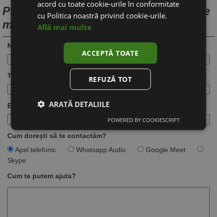
acord cu toate cookie-urile în conformitate
Programează o discuție pentru creare
cu Politica noastră privind cookie-urile.
magazin online
Află mai multe
Nume:
ACCEPTĂ TOATE
Telefon:
REFUZĂ TOT
ARATĂ DETALIILE
Email:
POWERED BY COOKIESCRIPT
Cum dorești să te contactăm?
Apel telefonic
Whatsapp Audio
Google Meet
Skype
Cum te putem ajuta?