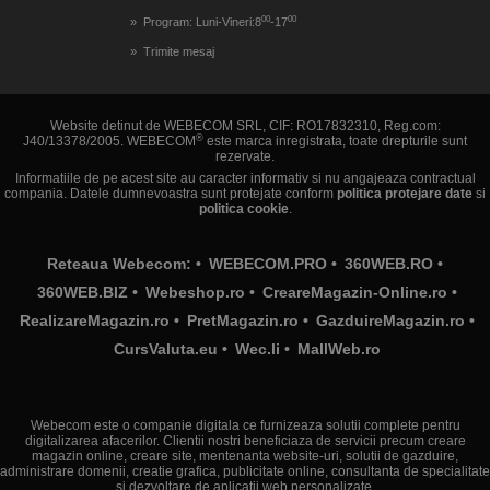
00
00
Program: Luni-Vineri:8
-17
Trimite mesaj
Website detinut de WEBECOM SRL, CIF: RO17832310, Reg.com:
®
J40/13378/2005. WEBECOM
este marca inregistrata, toate drepturile sunt
rezervate.
Informatiile de pe acest site au caracter informativ si nu angajeaza contractual
compania. Datele dumnevoastra sunt protejate conform
politica protejare date
si
politica cookie
.
Reteaua Webecom: •
WEBECOM.PRO
•
360WEB.RO
•
360WEB.BIZ
•
Webeshop.ro
•
CreareMagazin-Online.ro
•
RealizareMagazin.ro
•
PretMagazin.ro
•
GazduireMagazin.ro
•
CursValuta.eu
•
Wec.li
•
MallWeb.ro
Webecom este o companie digitala ce furnizeaza solutii complete pentru
digitalizarea afacerilor. Clientii nostri beneficiaza de servicii precum creare
magazin online, creare site, mentenanta website-uri, solutii de gazduire,
administrare domenii, creatie grafica, publicitate online, consultanta de specialitate
si dezvoltare de aplicatii web personalizate.