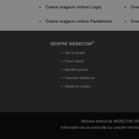
Creare magazin online Lugoj
Cre
Creare magazin online Pantelimon
Cre
®
DESPRE WEBECOM
Stiri si noutati
Pareri clienti
Aparitii in presa
Parteneri Webecom
Detalii de contact
Website detinut de WEBECOM SR
Informatiile de pe acest site au caracter info