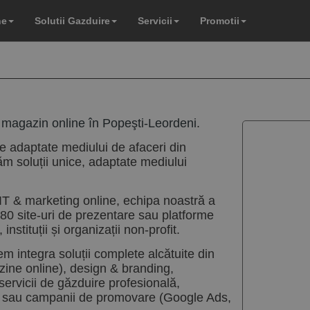
ne
Solutii Gazduire
Servicii
Promotii
 magazin online în Popeşti-Leordeni
.
e adaptate mediului de afaceri din
ăm soluții unice, adaptate mediului
IT & marketing online, echipa noastră a
80 site-uri de prezentare sau platforme
nstituții și organizații non-profit.
tem integra soluții complete alcătuite din
zine online), design & branding,
ervicii de găzduire profesională,
ate sau campanii de promovare (Google Ads,