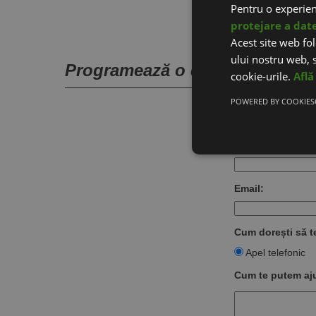
Pentru o experie
protejare a dat
Acest site web fol
ului nostru web, s
Programează o discuție pentru
cookie-urile.
Află
Nume:
POWERED BY COOKIES
Telefon:
Email:
Cum dorești să 
Apel telefonic
Cum te putem aj