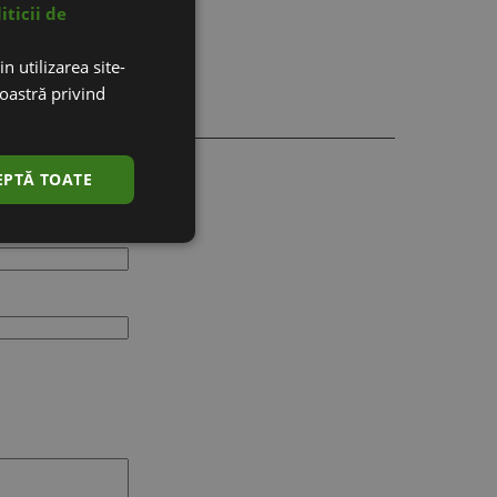
iticii de
n utilizarea site-
noastră privind
EPTĂ TOATE