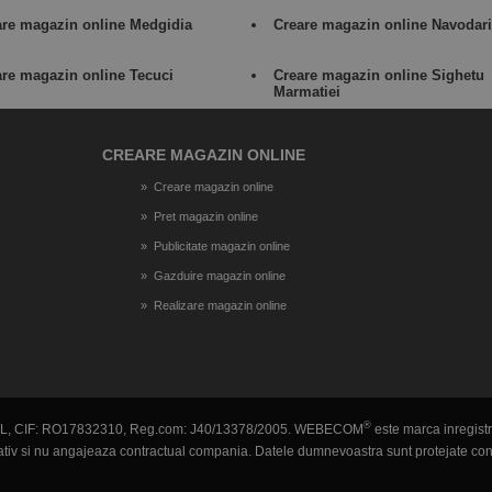
are magazin online Medgidia
Creare magazin online Navodari
are magazin online Tecuci
Creare magazin online Sighetu
Marmatiei
CREARE MAGAZIN ONLINE
Creare magazin online
Pret magazin online
Publicitate magazin online
Gazduire magazin online
Realizare magazin online
®
L, CIF: RO17832310, Reg.com: J40/13378/2005. WEBECOM
este marca inregistra
rmativ si nu angajeaza contractual compania. Datele dumnevoastra sunt protejate c