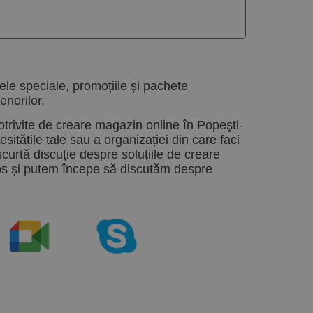
ele speciale, promoțiile și pachete
enorilor.
otrivite de
creare magazin online
în
Popeşti-
itățile tale sau a organizației din care faci
scurtă discuție despre soluțiile de
creare
os și putem începe să discutăm despre