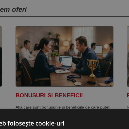
tem oferi
BONUSURI SI BENEFICII
Afla care sunt bonusurile si beneficiile de care puteti
N
beneficia prin acordurile cu partenerii nostri strategici.
c
R
eb folosește cookie-uri