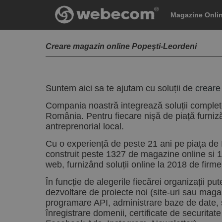
Magazine Onli
Creare magazin online Popeşti-Leordeni
Suntem aici sa te ajutam cu soluții de
creare
Compania noastră integrează soluții complet
România. Pentru fiecare nișă de piață furniz
antreprenorial local.
Cu o experiență de peste 21 ani pe piața de 
construit peste 1327 de magazine online si 1
web, furnizând soluții online la 2018 de firme, i
În funcție de alegerile fiecărei organizații pu
dezvoltare de proiecte noi (site-uri sau maga
programare API, administrare baze de date, s
înregistrare domenii, certificate de securit