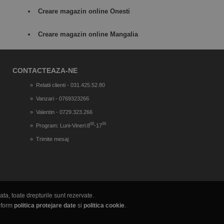
Creare magazin online Onesti
Creare magazin online Mangalia
CONTACTEAZA-NE
Relatii clienti - 031.425.52.80
Vanzari - 0769323266
Valentin - 0729.323.266
00
00
Program: Luni-Vineri:8
-17
Trimite mesaj
ta, toate drepturile sunt rezervate.
onform
politica protejare date
si
politica cookie
.