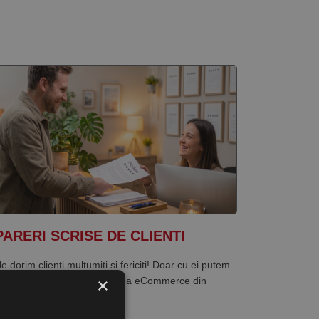
PARERI SCRISE DE CLIENTI
e dorim clienti multumiti si fericiti! Doar cu ei putem
×
reste in continuare activitatea eCommerce din
omania.