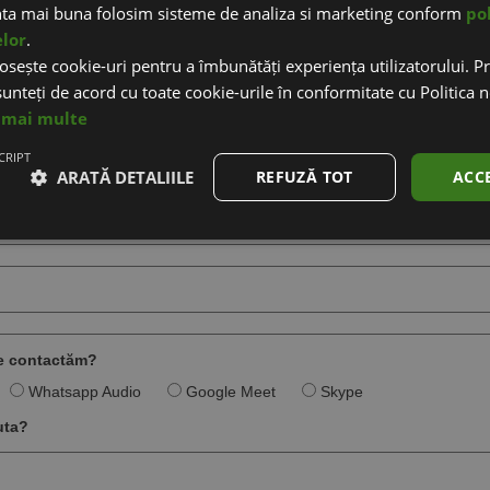
nta mai buna folosim sisteme de analiza si marketing conform
pol
elor
.
osește cookie-uri pentru a îmbunătăți experiența utilizatorului. Pri
unteți de acord cu toate cookie-urile în conformitate cu Politica 
 creare magazin online
 mai multe
CRIPT
ARATĂ DETALIILE
REFUZĂ TOT
ACC
te contactăm?
Whatsapp Audio
Google Meet
Skype
uta?