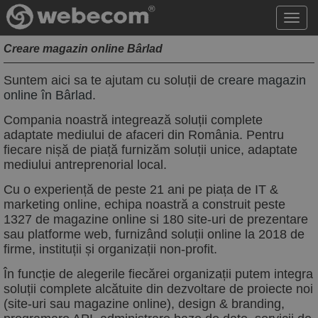
Acce
meni
Creare magazin online Bârlad
Suntem aici sa te ajutam cu soluții de
creare magazin
online în Bârlad
.
Compania noastră integrează soluții complete
adaptate mediului de afaceri din România. Pentru
fiecare nișă de piață furnizăm soluții unice, adaptate
mediului antreprenorial local.
Cu o experiență de peste 21 ani pe piața de IT &
marketing online, echipa noastră a construit peste
1327 de magazine online si 180 site-uri de prezentare
sau platforme web, furnizând soluții online la 2018 de
firme, instituții și organizații non-profit.
În funcție de alegerile fiecărei organizații putem integra
soluții complete alcătuite din dezvoltare de proiecte noi
(site-uri sau magazine online), design & branding,