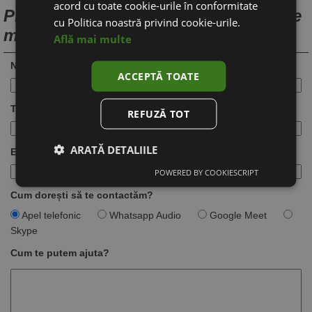
acord cu toate cookie-urile în conformitate
Programează o discuție pentru creare
cu Politica noastră privind cookie-urile.
magazin online
Află mai multe
Nume:
ACCEPTĂ TOATE
Telefon:
REFUZĂ TOT
ARATĂ DETALIILE
Email:
POWERED BY COOKIESCRIPT
Cum dorești să te contactăm?
Apel telefonic
Whatsapp Audio
Google Meet
Skype
Cum te putem ajuta?