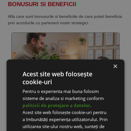
BONUSURI SI BENEFICII
Afla care sunt bonusurile si beneficiile de care puteti beneficia
prin acordurile cu partenerii nostri strategici.
×
Acest site web folosește
cookie-uri
Pentru o experienta mai buna folosim
sisteme de analiza si marketing conform
PARERI SCRISE DE CLIENTI
politicii de protejare a datelor
.
Acest site web folosește cookie-uri pentru
Ne dorim clienti multumiti si fericiti! Doar cu ei putem creste in
a îmbunătăți experiența utilizatorului. Prin
continuare activitatea eCommerce din Romania.
utilizarea site-ului nostru web, sunteți de