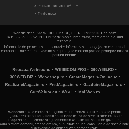
00
00
Program: Luni-Vineri:8
-17
Trimite mesaj
Website detinut de WEBECOM SRL, CIF: RO17832310, Reg.com:
®
J40/13378/2005. WEBECOM
este marca inregistrata, toate drepturile sunt
rezervate.
Informatiile de pe acest site au caracter informativ si nu angajeaza contractual
compania. Datele dumnevoastra sunt protejate conform
politica protejare date
si
politica cookie
.
Reteaua Webecom: •
WEBECOM.PRO
•
360WEB.RO
•
360WEB.BIZ
•
Webeshop.ro
•
CreareMagazin-Online.ro
•
RealizareMagazin.ro
•
PretMagazin.ro
•
GazduireMagazin.ro
•
CursValuta.eu
•
Wec.li
•
MallWeb.ro
Webecom este o companie digitala ce furnizeaza solutii complete pentru
digitalizarea afacerilor. Clientii nostri beneficiaza de servicii precum creare
magazin online, creare site, mentenanta website-uri, solutii de gazduire,
administrare domenii, creatie grafica, publicitate online, consultanta de specialitate
si dezvoltare de aplicatii web personalizate.