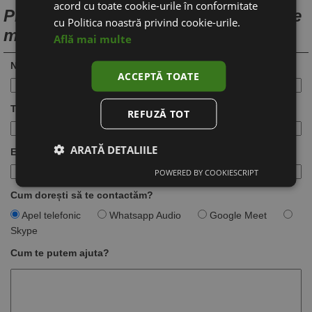
acord cu toate cookie-urile în conformitate
Programează o discuție pentru creare
cu Politica noastră privind cookie-urile.
magazin online
Află mai multe
Nume:
ACCEPTĂ TOATE
Telefon:
REFUZĂ TOT
ARATĂ DETALIILE
Email:
POWERED BY COOKIESCRIPT
Cum dorești să te contactăm?
Apel telefonic
Whatsapp Audio
Google Meet
Skype
Cum te putem ajuta?