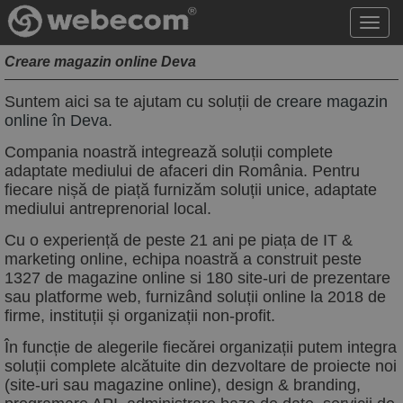
Acce
meni
Creare magazin online Deva
Suntem aici sa te ajutam cu soluții de
creare magazin
online în Deva
.
Compania noastră integrează soluții complete
adaptate mediului de afaceri din România. Pentru
fiecare nișă de piață furnizăm soluții unice, adaptate
mediului antreprenorial local.
Cu o experiență de peste 21 ani pe piața de IT &
marketing online, echipa noastră a construit peste
1327 de magazine online si 180 site-uri de prezentare
sau platforme web, furnizând soluții online la 2018 de
firme, instituții și organizații non-profit.
În funcție de alegerile fiecărei organizații putem integra
soluții complete alcătuite din dezvoltare de proiecte noi
(site-uri sau magazine online), design & branding,