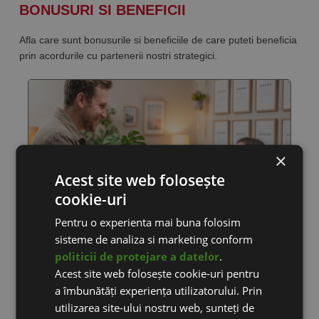
BONUSURI SI BENEFICII
Afla care sunt bonusurile si beneficiile de care puteti beneficia
prin acordurile cu partenerii nostri strategici.
×
Acest site web folosește
cookie-uri
Pentru o experienta mai buna folosim
sisteme de analiza si marketing conform
PARERI SCRISE DE CLIENTI
politicii de protejare a datelor
.
Acest site web folosește cookie-uri pentru
Ne dorim clienti multumiti si fericiti! Doar cu ei putem creste in
a îmbunătăți experiența utilizatorului. Prin
continuare activitatea eCommerce din Romania.
utilizarea site-ului nostru web, sunteți de