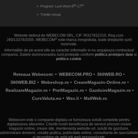
00
00
Program: Luni-Vineri:8
-17
Trimite mesaj
Website detinut de WEBECOM SRL, CIF: RO17832310, Reg.com:
®
J40/13378/2005. WEBECOM
este marca inregistrata, toate drepturile sunt
rezervate.
Informatiile de pe acest site au caracter informativ si nu angajeaza contractual
compania. Datele dumnevoastra sunt protejate conform
politica protejare date
si
politica cookie
.
Reteaua Webecom: •
WEBECOM.PRO
•
360WEB.RO
•
360WEB.BIZ
•
Webeshop.ro
•
CreareMagazin-Online.ro
•
RealizareMagazin.ro
•
PretMagazin.ro
•
GazduireMagazin.ro
•
CursValuta.eu
•
Wec.li
•
MallWeb.ro
Webecom este o companie digitala ce furnizeaza solutii complete pentru
digitalizarea afacerilor. Clientii nostri beneficiaza de servicii precum creare
magazin online, creare site, mentenanta website-uri, solutii de gazduire,
administrare domenii, creatie grafica, publicitate online, consultanta de specialitate
si dezvoltare de aplicatii web personalizate.