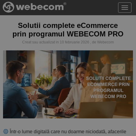
Acce
meni
Solutii complete eCommerce
prin programul WEBECOM PRO
Creat sau actualizat in 10 februarie 2026 , de Webecom
Într-o lume digitală care nu doarme niciodată, afacerile