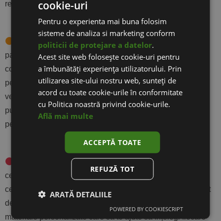
cookie-uri
recomandări SEO de bază.
Pentru o experienta mai buna folosim
sisteme de analiza si marketing conform
Mentenanța și suport Plus
– Include toate beneficiile
politicii de protejare a datelor
.
pachetului Start, dar cu suport prioritar și asistență mai
Acest site web folosește cookie-uri pentru
a îmbunătăți experiența utilizatorului. Prin
complexă. Putem face modificări mai avansate pe site,
utilizarea site-ului nostru web, sunteți de
personalizări HTML/CSS/PHP, configurări integrate și
acord cu toate cookie-urile în conformitate
verificări pentru promovare pe marketplace sau regii de
cu Politica noastră privind cookie-urile.
publicitate. Este ideal dacă vrei să ai mai mult control și
Află mai multe
performanță pentru site-ul tău.
ACCEPTĂ TOATE
Mentenanța și suport Extra
– Pachetul complet pentru
REFUZĂ TOT
cei care vor siguranță maximă și suport rapid. Pe lângă tot
ce include pachetul Plus, vei beneficia de manager de cont
ARATĂ DETALIILE
dedicat, intervenții urgente în afara orelor de program și
POWERED BY COOKIESCRIPT
materiale personalizate care să te ajute să înțelegi fiecare