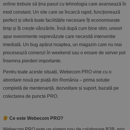
online
trebuie să țina pasul cu tehnologia care avansează în
mod constant. Un site care se încarcă rapid, funcționează
perfect și oferă toate facilitățile necesare îți economisește
timp și îți crește vânzările.
Însă după cum bine stim, uneori
apar evenimente neprevăzute care necesită interventie
imediată. Un bug apărut noaptea, un magazin care nu mai
procesează comenzi în weekend sau o eroare de server pot
însemna pierderi importante.
Pentru toate aceste situaț
ii
, Webecom PRO vine cu o
abordare nouă pe piață din România – prima soluție
completă
de mentenanță, dezvoltare și suport,
bazată pe
colectarea de
puncte PRO.
Ce este Webecom PRO?
Webecom PRO este un sistem nou de colaborare B2B, prin