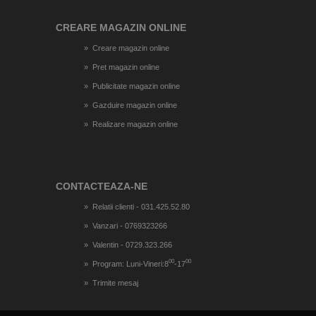
CREARE MAGAZIN ONLINE
Creare magazin online
Pret magazin online
Publicitate magazin online
Gazduire magazin online
Realizare magazin online
CONTACTEAZA-NE
Relatii clienti - 031.425.52.80
Vanzari - 0769323266
Valentin - 0729.323.266
00
00
Program: Luni-Vineri:8
-17
Trimite mesaj