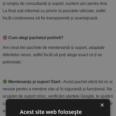
și simplu de consultanță și suport, suntem aici pentru tine.
La final ești informat cu privire la punctele utilizate, astfel
încât colaborarea să fie transparentă și avantajoasă.
Cum alegi pachetul potrivit?
Am creat trei pachete de mentenanță și suport, adaptate
diferitelor nevoi, astfel încât să poți alege exact ce ți se
potrivește:
Mentenanța și suport Start
– Acest pachet oferă tot ce ai
nevoie pentru a menține site-ul în siguranță și funcțional. Ne
ocupăm de suport zilnic, verificăm alertele Google, te ajutăm
×
cu import/export CSV și optimizăm costurile de găzduire. De
Acest site web folosește
asemenea, facem ajustări pe site, reparăm buguri și oferim