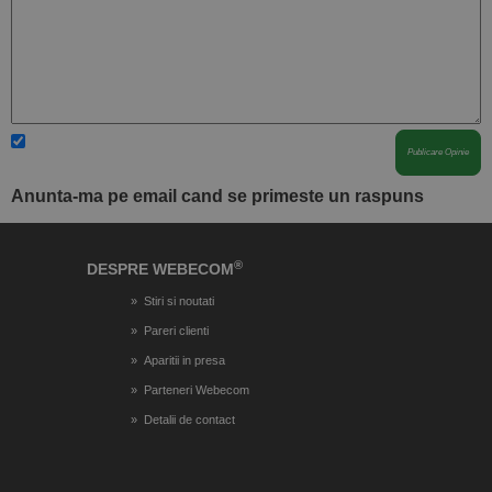
Anunta-ma pe email cand se primeste un raspuns
®
DESPRE WEBECOM
Stiri si noutati
Pareri clienti
Aparitii in presa
Parteneri Webecom
Detalii de contact