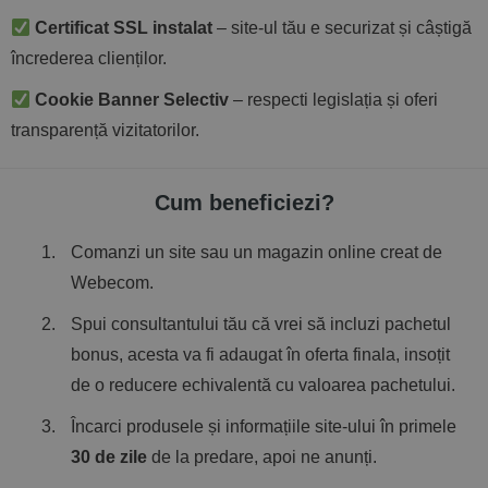
Certificat SSL instalat
– site-ul tău e securizat și câștigă
încrederea clienților.
Cookie Banner Selectiv
– respecti legislația și oferi
transparență vizitatorilor.
Cum beneficiezi?
Comanzi un site sau un magazin online creat de
Webecom.
Spui consultantului tău că vrei să incluzi pachetul
bonus, acesta va fi adaugat în oferta finala, insoțit
de o reducere echivalentă cu valoarea pachetului.
Încarci produsele și informațiile site-ului în primele
30 de zile
de la predare, apoi ne anunți.