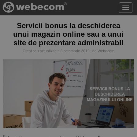
Acce
meni
Servicii bonus la deschiderea
unui magazin online sau a unui
site de prezentare administrabil
Creat sau actualizat in 8 octombrie 2019 , de Webecom