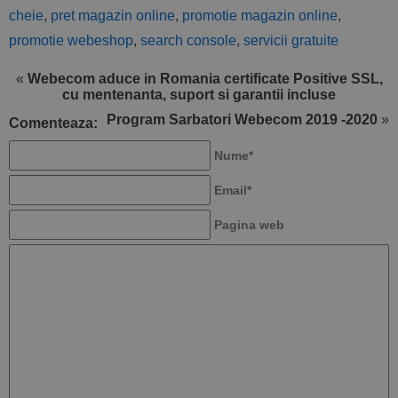
cheie
,
pret magazin online
,
promotie magazin online
,
promotie webeshop
,
search console
,
servicii gratuite
«
Webecom aduce in Romania certificate Positive SSL,
cu mentenanta, suport si garantii incluse
Program Sarbatori Webecom 2019 -2020
»
Comenteaza:
Nume*
Email*
Pagina web