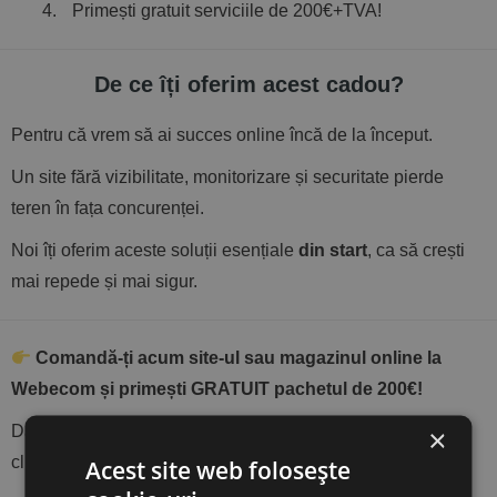
Primești gratuit serviciile de 200€+TVA!
De ce îți oferim acest cadou?
Pentru că vrem să ai succes online încă de la început.
Un site fără vizibilitate, monitorizare și securitate pierde
teren în fața concurenței.
Noi îți oferim aceste soluții esențiale
din start
, ca să crești
mai repede și mai sigur.
Comandă-ți acum site-ul sau magazinul online la
Webecom și primești GRATUIT pachetul de 200€!
Daca vrei sa vezi oferta noastra de
creare magazin online
,
×
click pe butonul de mai jos:
Acest site web folosește