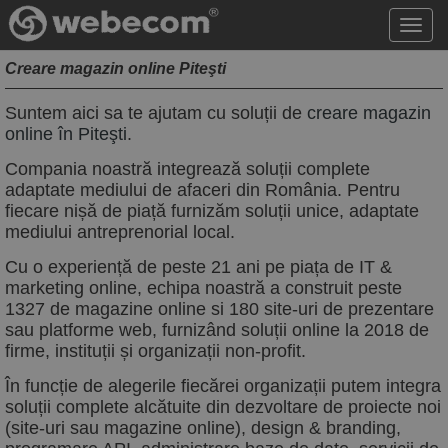
Acce
meni
Creare magazin online Piteşti
Suntem aici sa te ajutam cu soluții de
creare magazin
online în Piteşti
.
Compania noastră integrează soluții complete
adaptate mediului de afaceri din România. Pentru
fiecare nișă de piață furnizăm soluții unice, adaptate
mediului antreprenorial local.
Cu o experiență de peste 21 ani pe piața de IT &
marketing online, echipa noastră a construit peste
1327 de magazine online si 180 site-uri de prezentare
sau platforme web, furnizând soluții online la 2018 de
firme, instituții și organizații non-profit.
În funcție de alegerile fiecărei organizații putem integra
soluții complete alcătuite din dezvoltare de proiecte noi
(site-uri sau magazine online), design & branding,