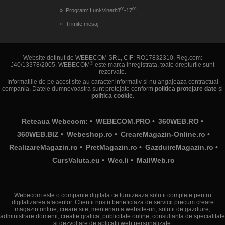
00
00
Program: Luni-Vineri:8
-17
Trimite mesaj
Website detinut de WEBECOM SRL, CIF: RO17832310, Reg.com:
®
J40/13378/2005. WEBECOM
este marca inregistrata, toate drepturile sunt
rezervate.
Informatiile de pe acest site au caracter informativ si nu angajeaza contractual
compania. Datele dumnevoastra sunt protejate conform
politica protejare date
si
politica cookie
.
Reteaua Webecom: •
WEBECOM.PRO
•
360WEB.RO
•
360WEB.BIZ
•
Webeshop.ro
•
CreareMagazin-Online.ro
•
RealizareMagazin.ro
•
PretMagazin.ro
•
GazduireMagazin.ro
•
CursValuta.eu
•
Wec.li
•
MallWeb.ro
Webecom este o companie digitala ce furnizeaza solutii complete pentru
digitalizarea afacerilor. Clientii nostri beneficiaza de servicii precum creare
magazin online, creare site, mentenanta website-uri, solutii de gazduire,
administrare domenii, creatie grafica, publicitate online, consultanta de specialitate
si dezvoltare de aplicatii web personalizate.