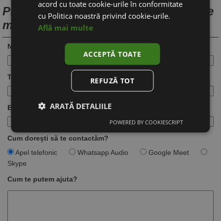
acord cu toate cookie-urile în conformitate
Programează o discuție pentru creare
cu Politica noastră privind cookie-urile.
magazin online
Află mai multe
Nume:
ACCEPTĂ TOATE
Telefon:
REFUZĂ TOT
ARATĂ DETALIILE
Email:
POWERED BY COOKIESCRIPT
Cum dorești să te contactăm?
Apel telefonic
Whatsapp Audio
Google Meet
Skype
Cum te putem ajuta?