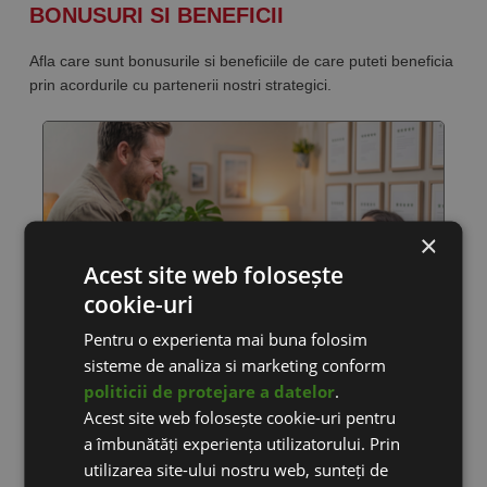
BONUSURI SI BENEFICII
Afla care sunt bonusurile si beneficiile de care puteti beneficia
prin acordurile cu partenerii nostri strategici.
×
Acest site web folosește
cookie-uri
Pentru o experienta mai buna folosim
sisteme de analiza si marketing conform
PARERI SCRISE DE CLIENTI
politicii de protejare a datelor
.
Acest site web folosește cookie-uri pentru
Ne dorim clienti multumiti si fericiti! Doar cu ei putem creste in
a îmbunătăți experiența utilizatorului. Prin
continuare activitatea eCommerce din Romania.
utilizarea site-ului nostru web, sunteți de