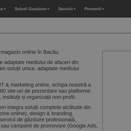
ne
Solutii Gazduire
Servicii
Promotii
 magazin online în Bacău
.
e adaptate mediului de afaceri din
ăm soluții unice, adaptate mediului
IT & marketing online, echipa noastră a
80 site-uri de prezentare sau platforme
nstituții și organizații non-profit.
tem integra soluții complete alcătuite din
zine online), design & branding,
ervicii de găzduire profesională,
ate sau campanii de promovare (Google Ads,