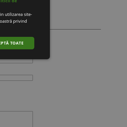
iticii de
n utilizarea site-
noastră privind
EPTĂ TOATE