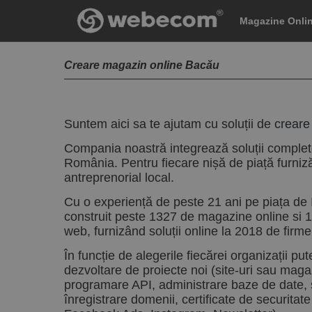
Magazine Onli
Creare magazin online Bacău
Suntem aici sa te ajutam cu soluții de
creare
Compania noastră integrează soluții complet
România. Pentru fiecare nișă de piață furniz
antreprenorial local.
Cu o experiență de peste 21 ani pe piața de 
construit peste 1327 de magazine online si 1
web, furnizând soluții online la 2018 de firme, i
În funcție de alegerile fiecărei organizații pu
dezvoltare de proiecte noi (site-uri sau maga
programare API, administrare baze de date, s
înregistrare domenii, certificate de securit