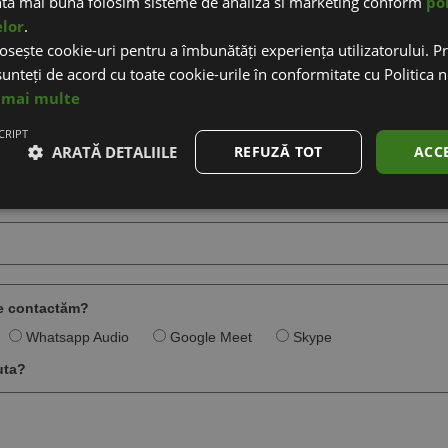
nta mai buna folosim sisteme de analiza si marketing conform
pol
elor
.
osește cookie-uri pentru a îmbunătăți experiența utilizatorului. Pri
unteți de acord cu toate cookie-urile în conformitate cu Politica 
 creare magazin online
 mai multe
CRIPT
ARATĂ DETALIILE
REFUZĂ TOT
ACC
te contactăm?
Whatsapp Audio
Google Meet
Skype
uta?