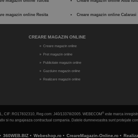
are magazin online Tulcea
Creare magazin online Alba Iuli
re magazin online Resita
Creare magazin online Calarasi
CREARE MAGAZIN ONLINE
Creare magazin online
Pret magazin online
Publicitate magazin online
Gazduire magazin online
Realizare magazin online
®
L, CIF: RO17832310, Reg.com: J40/13378/2005. WEBECOM
este marca inregistra
rmativ si nu angajeaza contractual compania. Datele dumnevoastra sunt protejate c
•
360WEB.BIZ
•
Webeshop.ro
•
CreareMagazin-Online.ro
•
Realiz