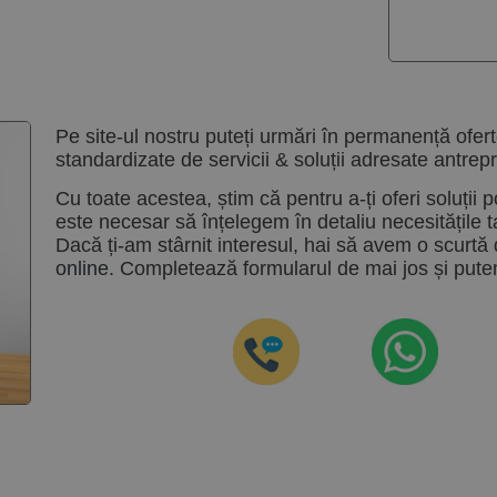
Pe site-ul nostru puteți urmări în permanență ofert
standardizate de servicii & soluții adresate antrepr
Cu toate acestea, știm că pentru a-ți oferi soluții p
este necesar să înțelegem în detaliu necesitățile ta
Dacă ți-am stârnit interesul, hai să avem o scurtă 
online
. Completează formularul de mai jos și pute