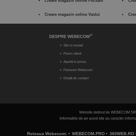
Creare magazin online Focsani
Cre
Creare magazin online Vaslui
Crea
®
DESPRE WEBECOM
Stiri si noutati
Pareri clienti
Aparitii in presa
Parteneri Webecom
Detalii de contact
Website detinut de WEBECOM SR
Informatiile de pe acest site au caracter info
Reteaua Webecom: •
WEBECOM.PRO
•
360WEB.RO