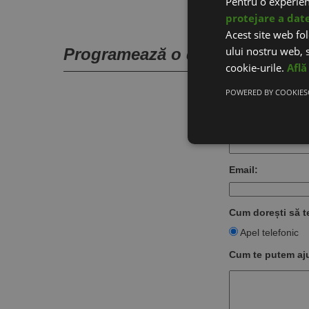
Pentru o experie
protejare a dat
Acest site web fol
ului nostru web, s
Programează o discuție pentru
cookie-urile.
Află
Nume:
POWERED BY COOKIES
Telefon:
Email:
Cum dorești să 
Apel telefonic
Cum te putem aj