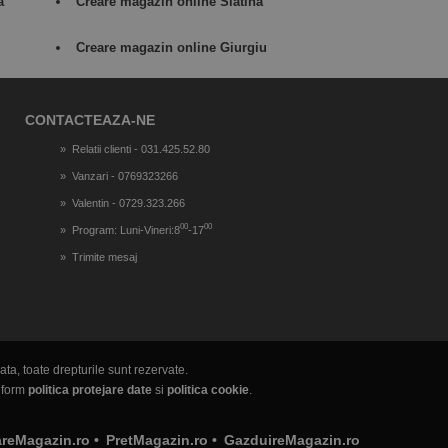
a
Creare magazin online Slatina
Creare magazin online Giurgiu
CONTACTEAZA-NE
Relatii clienti - 031.425.52.80
Vanzari - 0769323266
Valentin - 0729.323.266
00
00
Program: Luni-Vineri:8
-17
Trimite mesaj
ta, toate drepturile sunt rezervate.
onform
politica protejare date
si
politica cookie
.
areMagazin.ro
•
PretMagazin.ro
•
GazduireMagazin.ro