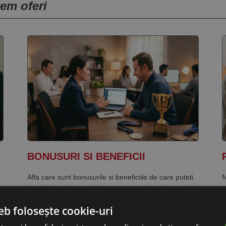
tem oferi
BONUSURI SI BENEFICII
Afla care sunt bonusurile si beneficiile de care puteti
N
beneficia prin acordurile cu partenerii nostri strategici.
c
R
eb folosește cookie-uri