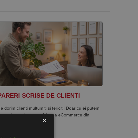
PARERI SCRISE DE CLIENTI
e dorim clienti multumiti si fericiti! Doar cu ei putem
reste in continuare activitatea eCommerce din
×
omania.