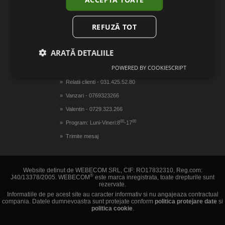
Gazduire magazin online
Realizare magazin online
REFUZĂ TOT
ARATĂ DETALIILE
CONTACTEAZA-NE
POWERED BY COOKIESCRIPT
Relatii clienti - 031.425.52.80
Vanzari - 0769323266
Valentin - 0729.323.266
00
00
Program: Luni-Vineri:8
-17
Trimite mesaj
Website detinut de WEBECOM SRL, CIF: RO17832310, Reg.com:
®
J40/13378/2005. WEBECOM
este marca inregistrata, toate drepturile sunt
rezervate.
Informatiile de pe acest site au caracter informativ si nu angajeaza contractual
compania. Datele dumnevoastra sunt protejate conform
politica protejare date
si
politica cookie
.