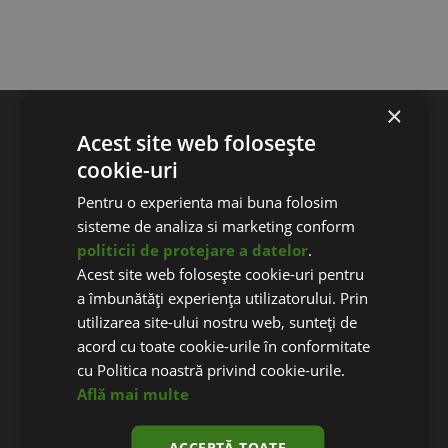
×
®
DESPRE WEBECOM
Acest site web folosește
Stiri si noutati
cookie-uri
Pareri clienti
Pentru o experienta mai buna folosim
Aparitii in presa
sisteme de analiza si marketing conform
Parteneri Webecom
politicii de protejare a datelor
.
Detalii de contact
Acest site web folosește cookie-uri pentru
a îmbunătăți experiența utilizatorului. Prin
utilizarea site-ului nostru web, sunteți de
acord cu toate cookie-urile în conformitate
CREARE MAGAZIN ONLINE
cu Politica noastră privind cookie-urile.
Creare magazin online
Află mai multe
Pret magazin online
Publicitate magazin online
ACCEPTĂ TOATE