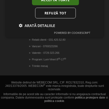
Gazduire magazin online
Realizare magazin online
REFUZĂ TOT
ARATĂ DETALIILE
CONTACTEAZA-NE
POWERED BY COOKIESCRIPT
Relatii clienti - 031.425.52.80
Vanzari - 0769323266
Valentin - 0729.323.266
00
00
Program: Luni-Vineri:8
-17
Trimite mesaj
Website detinut de WEBECOM SRL, CIF: RO17832310, Reg.com:
®
J40/13378/2005. WEBECOM
este marca inregistrata, toate drepturile sunt
rezervate.
Informatiile de pe acest site au caracter informativ si nu angajeaza contractual
compania. Datele dumnevoastra sunt protejate conform
politica protejare date
si
politica cookie
.