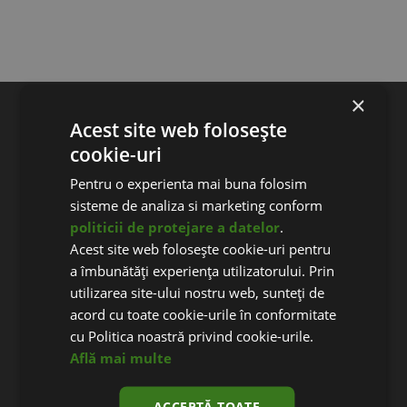
×
®
DESPRE WEBECOM
Acest site web folosește
Stiri si noutati
cookie-uri
Pareri clienti
Pentru o experienta mai buna folosim
Aparitii in presa
sisteme de analiza si marketing conform
Parteneri Webecom
politicii de protejare a datelor
.
Detalii de contact
Acest site web folosește cookie-uri pentru
a îmbunătăți experiența utilizatorului. Prin
utilizarea site-ului nostru web, sunteți de
acord cu toate cookie-urile în conformitate
CREARE MAGAZIN ONLINE
cu Politica noastră privind cookie-urile.
Creare magazin online
Află mai multe
Pret magazin online
Publicitate magazin online
ACCEPTĂ TOATE